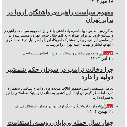
۱۸ مهر ۱۴۰۴
مفهوم سیاست راهبردی واشنگتن-اروپا در
برابر تهران
به گزارش اطلس دیپلماسی، یادداشتی با ‌عنوان «مفهوم سیاست راهبردی
واشنگتن-اروپا در برابر تهران» به قلم جلال خوش‌چهره و منتشر‌شده در
دیپلماسی ایرانی، رویکرد مشترک آمریکا، اروپا و اسرائیل در قالب الگوی
«ابهام، فشار و تهدید» علیه تهران را بررسی…
آفریقا
۱۱ آذر ۱۴۰۴
چرا دخالت ترامپ در سودان حکم شمشیر
دولبه را دارد
تعامل مستقیم رئیس جمهور ایالات متحده وزن و اهرم سیاسی به‌همراه
دارد، اما خطر گره‌زدن آینده این کشور به منافع ژئوپلیتیک معاملاتی را نیز
به‌همراه دارد.
اروپا
۲۱ بهمن ۱۴۰۴
چهار سال حمله بی‌پایان روسیه، استقامت