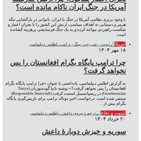
آمریکا در جنگ ایران ناکام مانده است؟
با وجود برتری نظامی آمریکا در جنگ با ایران، ناتوانی در بازگشایی تنگه
هرمز و دستیابی به اهداف سیاسی، ارتش این کشور را با بحران اعتبار و
شکست راهبردی مواجه کرده و به یک جنگ فرسایشی پرهزینه کشانده
است.
آمریکا
۱۸ مهر ۱۴۰۴
چرا ترامپ پایگاه بگرام افغانستان را پس
نخواهد گرفت؟
به گزارش اطلس دیپلماسی، یادداشتی با عنوان «چرا ترامپ پایگاه بگرام
افغانستان را پس نخواهد گرفت؟» نوشته تانیا گودسوزیان (Tanya
Goudsouzian) در ریسپانسیبل استیت کرفت (Responsible Statecraft)
منتشر شده است. درخواست اخیر دونالد ترامپ برای بازپس‌گیری پایگاه
بگرام بیش از…
امنیت و دفاع
۲۰ خرداد ۱۴۰۴
سوریه و خیزش دوبارۀ داعش