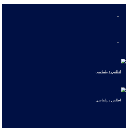
منو
جستجو
برای