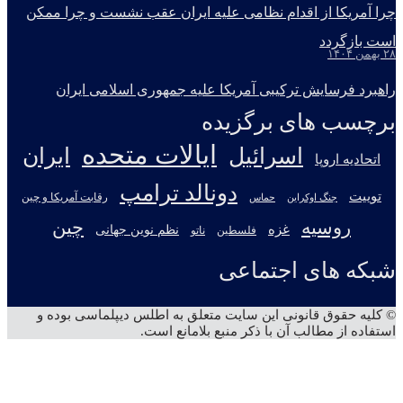
چرا آمریکا از اقدام نظامی علیه ایران عقب نشست و چرا ممکن
است بازگردد
۲۸ بهمن ۱۴۰۴
راهبرد فرسایش ترکیبی آمریکا علیه جمهوری اسلامی ایران
برچسب های برگزیده
ایالات متحده
اسرائیل
ایران
اتحادیه اروپا
دونالد ترامپ
توییت
جنگ اوکراین
رقابت آمریکا و چین
حماس
روسیه
چین
غزه
نظم نوین جهانی
فلسطین
ناتو
شبکه های اجتماعی
X
تلگرام
آپارات
یوتیوب
اینستاگرام
© کلیه حقوق قانونی این سایت متعلق به اطلس دیپلماسی بوده و
استفاده از مطالب آن با ذکر منبع بلامانع است.
دکمه
بازگشت
به
بالا