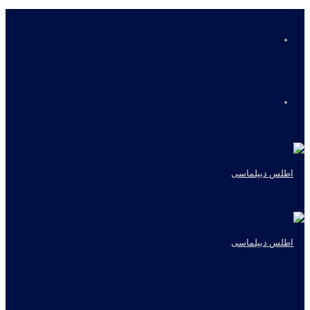
منو
جستجو
برای