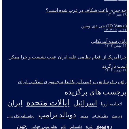
چه چیزی باعث شکاف در غرب شده است؟
۲۸ مهر ۱۴۰۴
(JD Vance) جی دی ونس
۱۶ خرداد ۱۴۰۴
پایان سده آمریکایی
۱۱ بهمن ۱۴۰۴
چرا آمریکا از اقدام نظامی علیه ایران عقب نشست و چرا ممکن
است بازگردد
۲۸ بهمن ۱۴۰۴
راهبرد فرسایش ترکیبی آمریکا علیه جمهوری اسلامی ایران
برچسب های برگزیده
ایالات متحده
اسرائیل
ایران
اتحادیه اروپا
دونالد ترامپ
توییت
جنگ اوکراین
رقابت آمریکا و چین
حماس
روسیه
چین
غزه
نظم نوین جهانی
فلسطین
ناتو