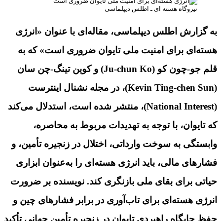
نیروگاه هسته ای ـ اطلس دیپلماسی
به گزارش اطلس دیپلماسی، مقاله‌ای با عنوان «انرژی
هسته‌ای برای امنیت ملی تایوان ضروری است» که به
قلم جو-چون کو (Ju-chun Ko) و کوین تینگ-چن سان
(Kevin Ting-chen Sun)، در مجله نشنال اینترست
(National Interest)، منتشر شده است، استدلال می‌کند
که تایوان، با توجه به تهدیدات مربوط به محاصره،
وابستگی به سوخت وارداتی، اختلال در زنجیره تأمین، و
فشارهای مالی، باید انرژی هسته‌ای را به‌عنوان ابزاری
حیاتی برای بقای ملی بازنگری کند. نویسنده بر ضرورت
انرژی هسته‌ای برای تاب‌آوری در برابر فشارهای چین و
حفظ جایگاه راهبردی تایوان در زنجیره تأمین جهانی تأکید