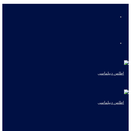
منو
جستجو
برای