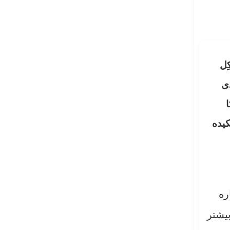
ِل
ی
ا
کیده
ره
بیشتر