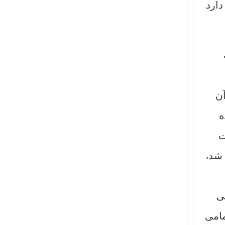
دارد
آن
ه
ت
 شد،
ی
مامی