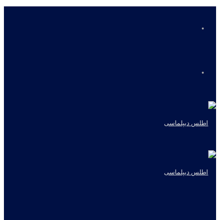
منو
جستجو
برای