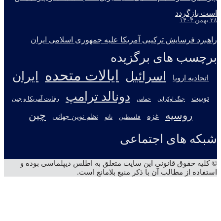
است بازگردد
۲۸ بهمن ۱۴۰۴
راهبرد فرسایش ترکیبی آمریکا علیه جمهوری اسلامی ایران
برچسب های برگزیده
ایالات متحده
اسرائیل
ایران
اتحادیه اروپا
دونالد ترامپ
توییت
جنگ اوکراین
رقابت آمریکا و چین
حماس
روسیه
چین
غزه
نظم نوین جهانی
فلسطین
ناتو
شبکه های اجتماعی
X
تلگرام
آپارات
یوتیوب
اینستاگرام
© کلیه حقوق قانونی این سایت متعلق به اطلس دیپلماسی بوده و
استفاده از مطالب آن با ذکر منبع بلامانع است.
دکمه
بازگشت
به
بالا