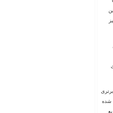
ن
ز
ش
ی
رتری
 شده
یع