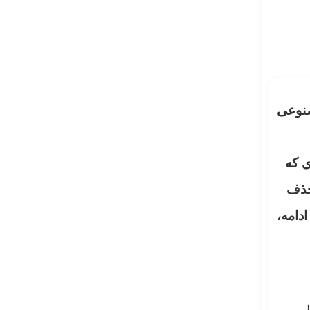
صنوعی
ی که
حذف
دامه،