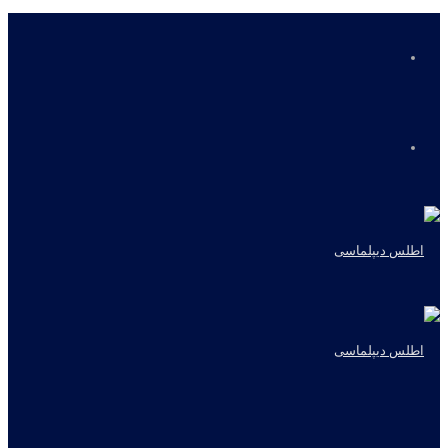
منو
جستجو
برای