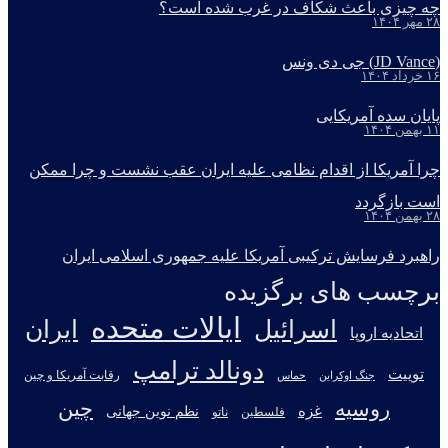
چه چیزی باعث شکاف در غرب شده است؟
۲۸ مهر ۱۴۰۴
(JD Vance) جی دی ونس
۱۶ خرداد ۱۴۰۴
پایان سده آمریکایی
۱۱ بهمن ۱۴۰۴
چرا آمریکا از اقدام نظامی علیه ایران عقب نشست و چرا ممکن
است بازگردد
۲۸ بهمن ۱۴۰۴
راهبرد فرسایش ترکیبی آمریکا علیه جمهوری اسلامی ایران
برچسب های برگزیده
ایالات متحده
اسرائیل
ایران
اتحادیه اروپا
دونالد ترامپ
توییت
جنگ اوکراین
رقابت آمریکا و چین
حماس
روسیه
چین
غزه
نظم نوین جهانی
فلسطین
ناتو