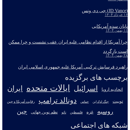
(JD Vance) جی دی ونس
۱۶ خرداد ۱۴۰۴
پایان سده آمریکایی
۱۱ بهمن ۱۴۰۴
چرا آمریکا از اقدام نظامی علیه ایران عقب نشست و چرا ممکن
است بازگردد
۲۸ بهمن ۱۴۰۴
راهبرد فرسایش ترکیبی آمریکا علیه جمهوری اسلامی ایران
برچسب های برگزیده
ایالات متحده
اسرائیل
ایران
اتحادیه اروپا
دونالد ترامپ
توییت
جنگ اوکراین
رقابت آمریکا و چین
حماس
روسیه
چین
غزه
نظم نوین جهانی
فلسطین
ناتو
شبکه های اجتماعی