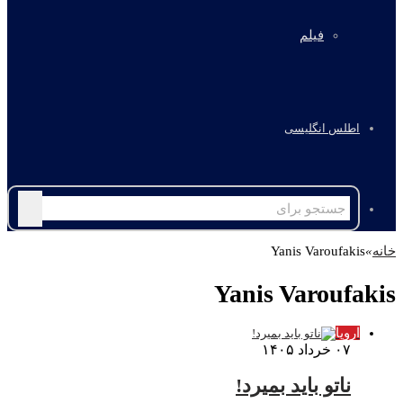
فیلم
اطلس انگلیسی
جستجو
برای
خانه
»
Yanis Varoufakis
Yanis Varoufakis
اروپا
۰۷ خرداد ۱۴۰۵
ناتو باید بمیرد!