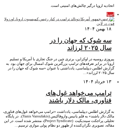
اتحادیه اروپا درگیر چالش‌های امنیتی است.
آسیا
۱۸ بهمن ۱۴۰۴
سه شوک که جهان را در
سال ۲۰۲۵ لرزاند
پیروزی روسیه در اوکراین، برتری چین در جنگ تجاری با آمریکا و تسلیم
اروپا در برابر تعرفه‌های ترامپ بزرگترین شوک امسال برای جهان بود. به
گزارش اطلس دیپلماسی، یادداشتی با عنوان «سه شوک که جهان را در
سال ۲۰۲۵ لرزاند»…
۱۳ خرداد ۱۴۰۴
ترامپ می‌خواهد غول‌های
فناوری، مالک دلار باشند
به گزارش اطلس دیپلماسی، یادداشت «ترامپ می‌خواهد غول‌های فناوری،
مالک دلار باشند» به قلم یانیس واروفاکیس (Yanis Varoufakis)، در پایگاه
تحلیلی پراجکت سیندیکیت (Project Syndicate)، منتشر شده است. در این
مقاله، تصویری نگران‌کننده از ظهور دو نظام پولی موازی ترسیم…