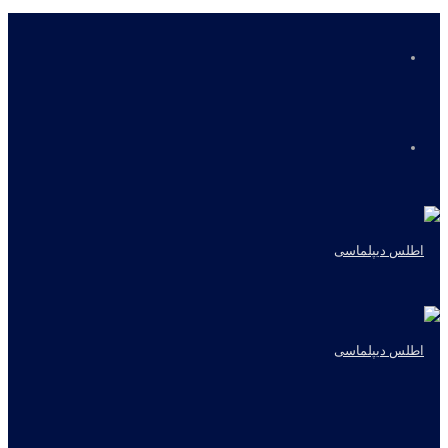
منو
جستجو
برای