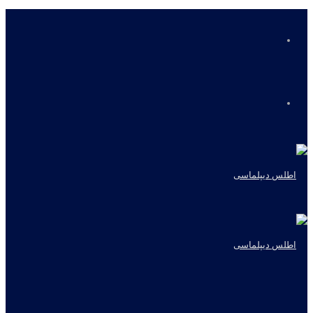
منو
جستجو
برای