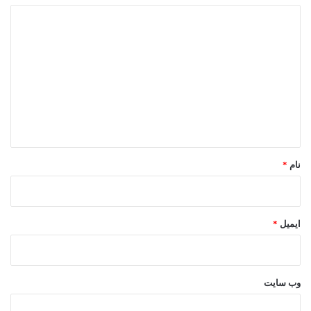
د
ی
د
گ
ا
ه
*
نام
*
ایمیل
*
وب‌ سایت