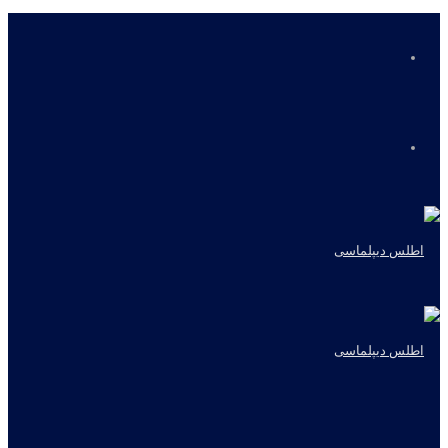
منو
جستجو
برای