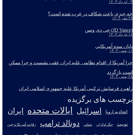
۰۳ خرداد ۱۴۰۴
چه چیزی باعث شکاف در غرب شده است؟
۲۸ مهر ۱۴۰۴
(JD Vance) جی دی ونس
۱۶ خرداد ۱۴۰۴
پایان سده آمریکایی
۱۱ بهمن ۱۴۰۴
چرا آمریکا از اقدام نظامی علیه ایران عقب نشست و چرا ممکن
است بازگردد
۲۸ بهمن ۱۴۰۴
راهبرد فرسایش ترکیبی آمریکا علیه جمهوری اسلامی ایران
برچسب های برگزیده
ایالات متحده
اسرائیل
ایران
اتحادیه اروپا
دونالد ترامپ
توییت
جنگ اوکراین
رقابت آمریکا و چین
حماس
روسیه
چین