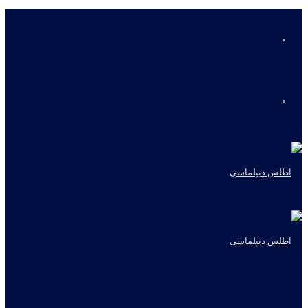
منو
جستجو
برای