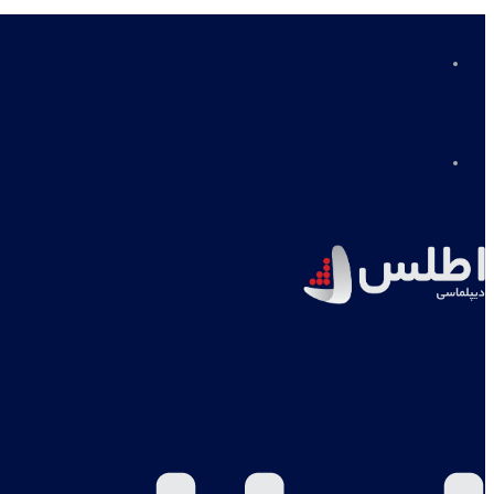
منو
جستجو
برای