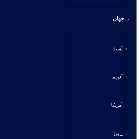
جهان
آسیا
آفریقا
آمریکا
اروپا