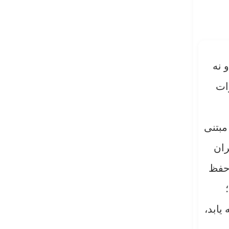
 نه
رات
مبتنی
ران
 حفظ
یابد،