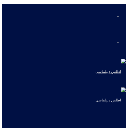
منو
جستجو
برای