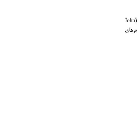
به گزارش اطلس دیپلماسی، یادداشتی با عنوان «آمریکا باید بر رسانه‌های اجتماعی نظارت کند» نوشته جان ویبی (John
م‌های