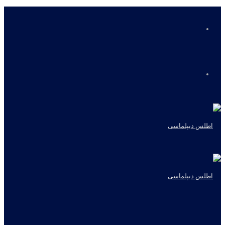
منو
جستجو
برای