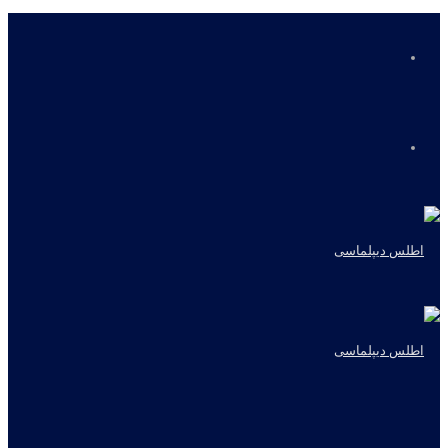
منو
جستجو
برای