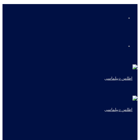
منو
جستجو
برای