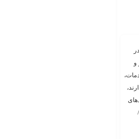
ر
و
دمات،
رند،
های