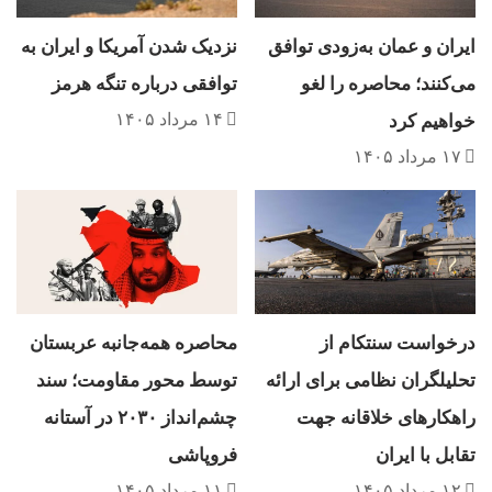
تأمین به شدت فلج شوند. هرچند ترامپ پیش از این
ایران و عمان به‌زودی توافق
نزدیک شدن آمریکا و ایران به
با متهم کردن تایوان به سرقت صنعت تراشه‌سازی
می‌کنند؛ محاصره را لغو
توافقی درباره تنگه هرمز
آمریکا، فشارها را برای انتقال این فناوری به خاک
۱۴ مرداد ۱۴۰۵
خواهیم کرد
ایالات متحده افزایش داده است، اما کارشناسان
۱۷ مرداد ۱۴۰۵
معتقدند توقف ناگهانی این جریان حیاتی، دستیابی
واشنگتن به برتری در هوش مصنوعی را به شدت
قفل خواهد کرد و آمریکا را ناچار می‌سازد تا برای
حفظ موازنه قدرت در منطقه و جلوگیری از تسلط
چین بر این صنعت، به بازدارندگی در برابر پکن
درخواست سنتکام از
محاصره همه‌جانبه عربستان
ادامه دهد./
اکونومیست
تحلیلگران نظامی برای ارائه
توسط محور مقاومت؛ سند
راهکارهای خلاقانه جهت
چشم‌انداز ۲۰۳۰ در آستانه
آسیا
اروپا
ایالات ‌متحده
دونالد ترامپ
تقابل با ایران
فروپاشی
۱۲ مرداد ۱۴۰۵
۱۱ مرداد ۱۴۰۵