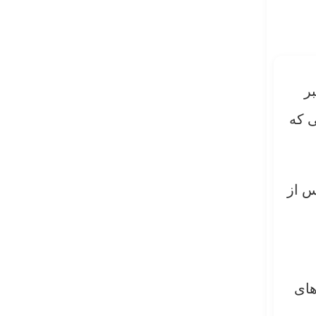
زه در روز ۷ ماه اکتبر
ی که
س پس از
های