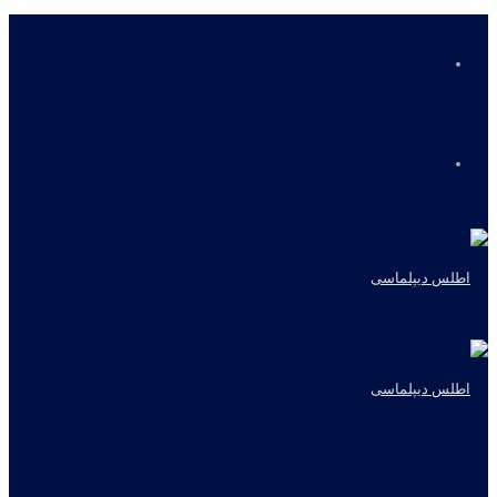
منو
جستجو
برای