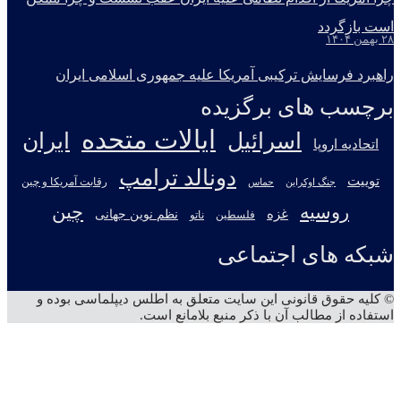
است بازگردد
۲۸ بهمن ۱۴۰۴
راهبرد فرسایش ترکیبی آمریکا علیه جمهوری اسلامی ایران
برچسب های برگزیده
ایالات متحده
اسرائیل
ایران
اتحادیه اروپا
دونالد ترامپ
توییت
جنگ اوکراین
رقابت آمریکا و چین
حماس
روسیه
چین
غزه
نظم نوین جهانی
فلسطین
ناتو
شبکه های اجتماعی
X
تلگرام
آپارات
یوتیوب
اینستاگرام
© کلیه حقوق قانونی این سایت متعلق به اطلس دیپلماسی بوده و
استفاده از مطالب آن با ذکر منبع بلامانع است.
دکمه
بازگشت
به
بالا