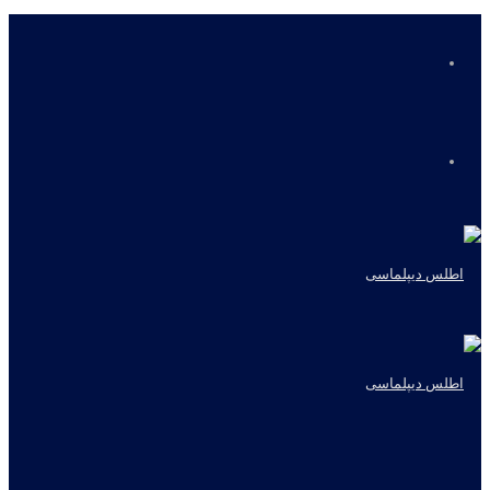
منو
جستجو
برای