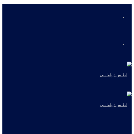
منو
جستجو
برای