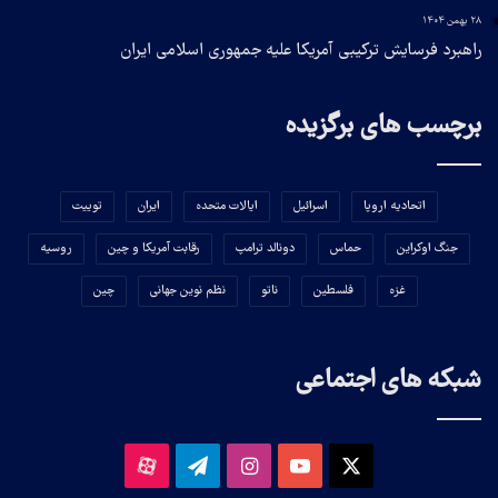
۲۸ بهمن ۱۴۰۴
راهبرد فرسایش ترکیبی آمریکا علیه جمهوری اسلامی ایران
برچسب های برگزیده
اتحادیه اروپا
اسرائیل
ایالات متحده
ایران
توییت
جنگ اوکراین
حماس
دونالد ترامپ
رقابت آمریکا و چین
روسیه
غزه
فلسطین
ناتو
نظم نوین جهانی
چین
شبکه های اجتماعی
X
یوتیوب
اینستاگرام
تلگرام
آپارات