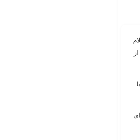
ام
از
ا
ای