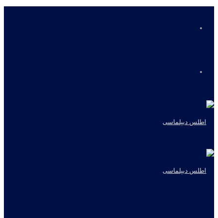
منو
جستجو
برای