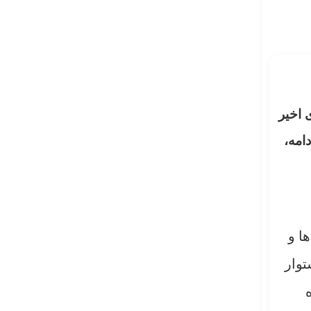
 اخیر
دامه،
ا و
توار