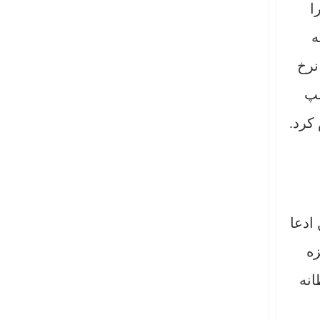
ا
ه
نرخ
مپ
ادعا
زه
انه