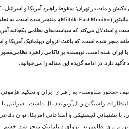
 «کیش و مات در تهران؛ سقوط راهبرد آمریکا و اسرائیل» ک
‌قلم گرگ پنس (Greg Pence)، در میدل‌ایست مانیتور (Middle East Monitor)، منتشر شده است، به
 است و استدلال می‌کند که سیاست‌های نظامی یکجانبه آمریک
نطقه منجر شده است، که باعث انزوای دیپلماتیک آمریکا و اس
ایران شده است. نویسنده بر ناکامی راهبرد نظامی‌محور 
کید دارد. در ادامه گزیده این مقاله را می‌خوانید.
ضعیف «محور مقاومت» به رهبری ایران و تحکیم هژمونی
تظارات واشنگتن و تل‌آویو به‌دنبال داشت. اسرائیل با
 با پشتیبانی لجستیکی و اطلاعاتی آمریکا، توان دفاعی
ین برتری نظامی به انزوای دیپلماتیک منجر شد. خشم