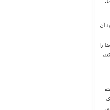
یل
ذ آن
ا را
ند،
ته
که
هش