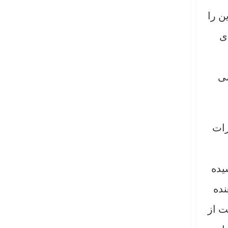
ن را
ی
می
رات
یده
نده
ت از