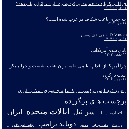
چرا آمریکا باید به حمایت بی‌قیدوشرط از اسرائیل پایان دهد؟
۰۳ خرداد ۱۴۰۴
چه چیزی باعث شکاف در غرب شده است؟
۲۸ مهر ۱۴۰۴
(JD Vance) جی دی ونس
۱۶ خرداد ۱۴۰۴
پایان سده آمریکایی
۱۱ بهمن ۱۴۰۴
چرا آمریکا از اقدام نظامی علیه ایران عقب نشست و چرا ممکن
است بازگردد
۲۸ بهمن ۱۴۰۴
راهبرد فرسایش ترکیبی آمریکا علیه جمهوری اسلامی ایران
برچسب های برگزیده
ایالات متحده
اسرائیل
ایران
اتحادیه اروپا
دونالد ترامپ
توییت
جنگ اوکراین
رقابت آمریکا و چین
حماس