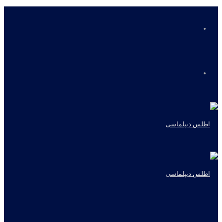
منو
جستجو
برای