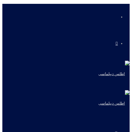
منو
جستجو
برای