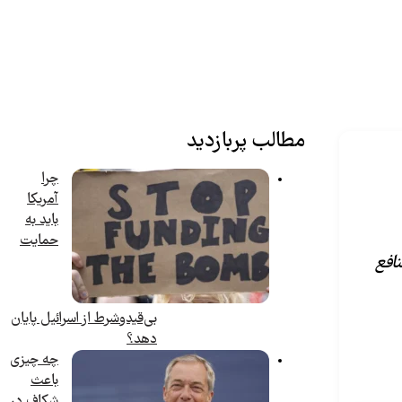
مطالب پربازدید
چرا
آمریکا
باید به
حمایت
افع
بی‌قیدوشرط از اسرائیل پایان
دهد؟
چه چیزی
باعث
شکاف در