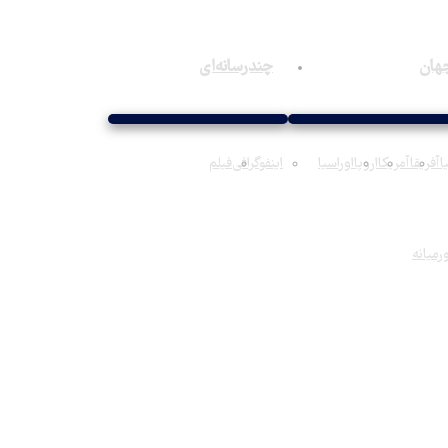
هان
چندرسانه‌ای
ا
آفریقا
آمریکا
اروپا
اوراسیا
اینفوگرافی
فیلم
رمیانه