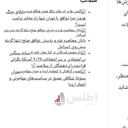
مطالب
رش‌ها
باتلاق جنگ
ای
هرمز؛ چرا توافق با تهران تنها راه نجات ترامپ
لات
است؟
پایان محاصره غزه و پذیرش توافق صلح؛ تنها گزینه
پیش‌روی اسرائیل
سایه سنگین
بی‌اعتمادی بر سر انتخابات ۲۰۲۶ آمریکا؛ نگرانی
ست.
فزاینده رای‌دهندگان از سلامت آرا
بحران
منظر،
سئوتا؛ شکافی عمیق در سیاست‌های مهاجرتی و
اتحاد اروپا
شاید
به