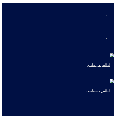
منو
جستجو
برای