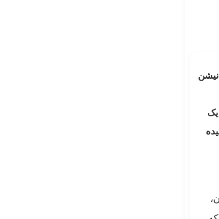
ینده، حزب و کشور» نوشته جسی واترز (Jesse Watters) در نیشن
یک
یده
ن،
که