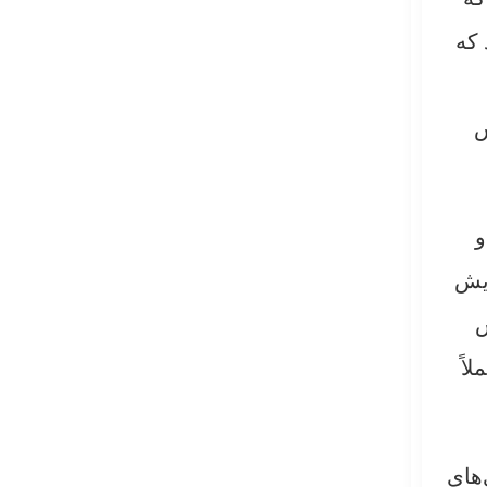
 که
ش
و
ایش
ش
اً
های