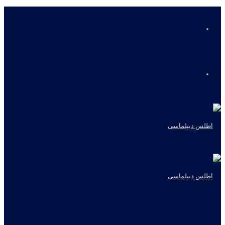
منو
جستجو
برای