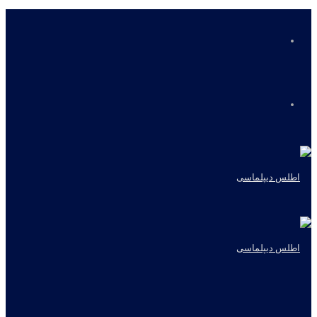
منو
جستجو
برای