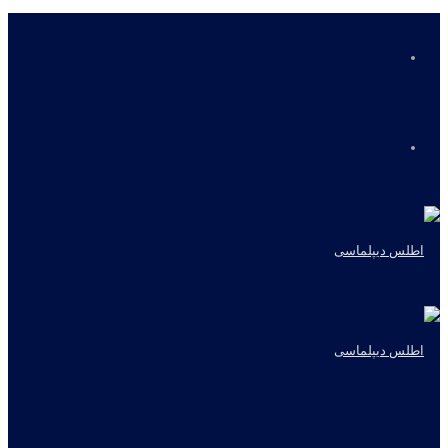
منو
جستجو
برای