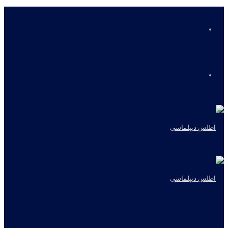
منو
جستجو
برای