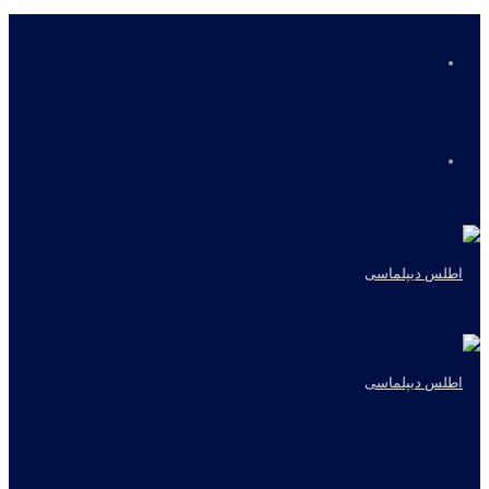
منو
جستجو
برای