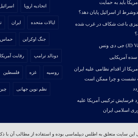
مریکا باید به حمایت
اتحادیه اروپا
اسرائیل
دوشرط از اسرائیل پایان دهد؟
ایالات متحده
ایران
ت
یزی باعث شکاف در غرب شده
؟
جنگ اوکراین
حماس
دونالد ترامپ
رقابت آمریکا
 سده آمریکایی
مریکا از اقدام نظامی علیه ایران
روسیه
غزه
فلسطین
نشست و چرا ممکن است
دد
نظم نوین جهانی
چین
د فرسایش ترکیبی آمریکا علیه
ی اسلامی ایران
 این سایت متعلق به اطلس دیپلماسی بوده و استفاده از مطالب آن با ذکر 