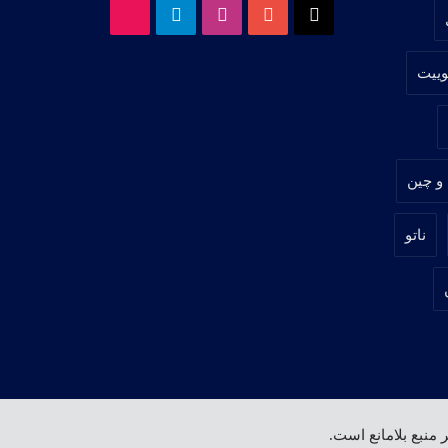
X
یوتیوب
اینستاگرام
تلگرام
آپارات
وییت
 و چین
ناتو
منبع بلامانع است.