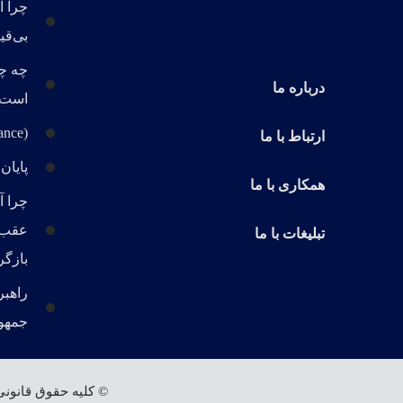
چرا آ
بی‌قی
چه چ
درباره ما
است
(JD Vance) جی دی ونس
ارتباط با ما
پایان
همکاری با ما
چرا آ
عقب 
تبلیغات با ما
بازگر
راهبر
جمهور
© کلیه حقوق قانونی