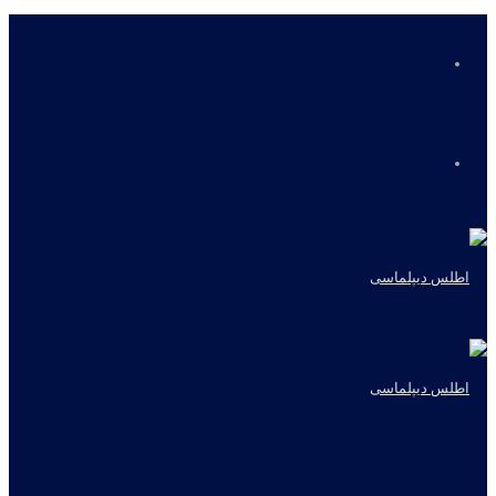
منو
جستجو
برای