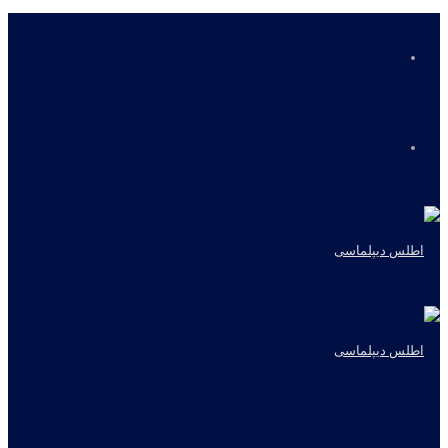
منو
جستجو
برای