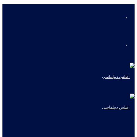
منو
جستجو
برای