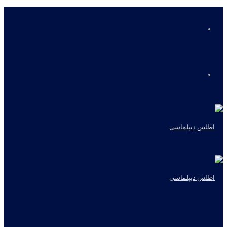
منو
جستجو
برای