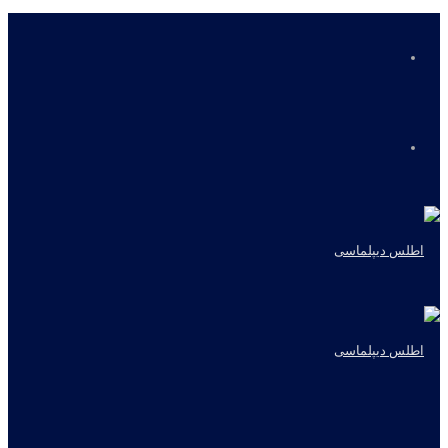
منو
جستجو
برای