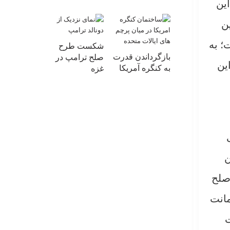
این
ین
؛ به
شکست طرح
بازگرداندن قدرت
صلح ترامپ در
ت. این
به کنگره آمریکا
غزه
ن
صلح
مانت
ت