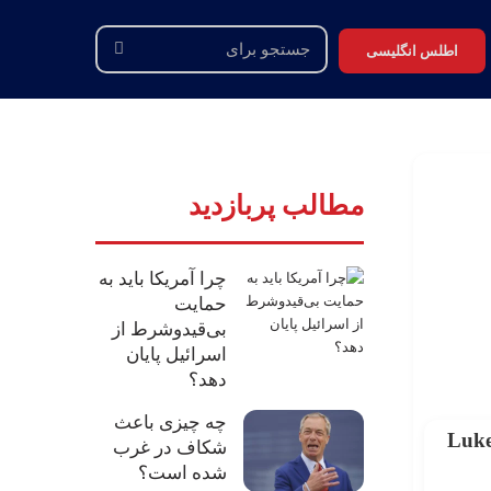
اطلس انگلیسی
جستجو
برای
مطالب پربازدید
چرا آمریکا باید به
حمایت
بی‌قیدوشرط از
اسرائیل پایان
دهد؟
چه چیزی باعث
ش اطلس دیپلماسی، یادداشتی با عنوان «تسلیح مجدد اروپا یک تله است» نوشته لوک نیکاسترو (Luke
شکاف در غرب
شده است؟