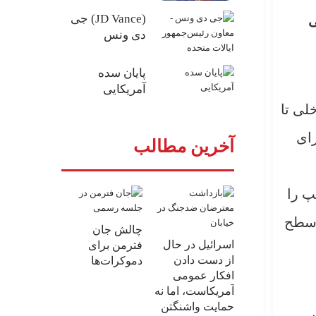
(JD Vance) جی
ی
دی ونس
پایان سده
آمریکایی
لید ناخالص داخلی تا
رای
آخرین مطالب
پ را
 سطح
چالش جان
اسرائیل در حال
فترمن برای
از دست دادن
دموکرات‌ها
افکار عمومی
آمریکاست، اما نه
حمایت واشنگتن