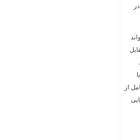
در
اند
ابل
ا
مل از
ایی