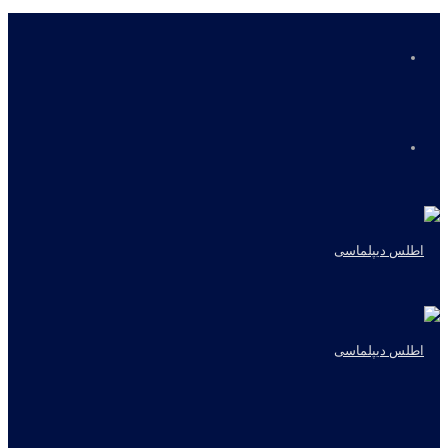
منو
جستجو
برای